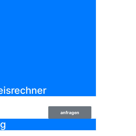
Objekt bewerten
merken
ab
64,00€
pro Nacht
zzgl. 95,00€ Nebenkosten
bis 4 Personen
41,00 m²
eisrechner
anfragen
ng