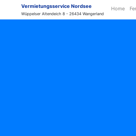
Vermietungsservice Nordsee
Home
Fe
Wüppelser Altendeich 8 - 26434 Wangerland
chnepfenweg. 75 Wo 13
I