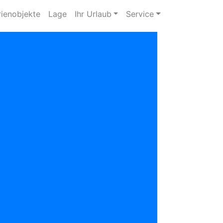
rienobjekte
Lage
Ihr Urlaub
Service
zurück
hr Ansprechpartner:
Vermietungsservice Nordsee
04425 - 338 oder 1210
info@wangerlandvermietung.de
0 Sterne von 5 bei 0 Bewertungen