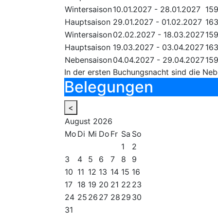
Wintersaison
10.01.2027 - 28.01.2027
15
Hauptsaison
29.01.2027 - 01.02.2027
16
Wintersaison
02.02.2027 - 18.03.2027
15
Hauptsaison
19.03.2027 - 03.04.2027
16
Nebensaison
04.04.2027 - 29.04.2027
15
In der ersten Buchungsnacht sind die Neb
Belegungen
<
August
2026
Mo
Di
Mi
Do
Fr
Sa
So
1
2
3
4
5
6
7
8
9
10
11
12
13
14
15
16
17
18
19
20
21
22
23
24
25
26
27
28
29
30
31