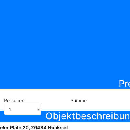
Ob
Pr
Personen
Summe
Objektbeschreibu
eler Plate 20, 26434 Hooksiel