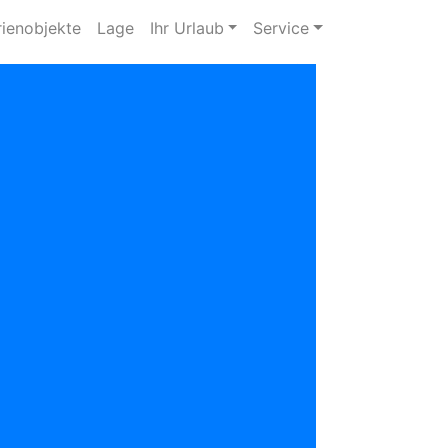
rienobjekte
Lage
Ihr Urlaub
Service
zurück
hr Ansprechpartner:
Vermietungsservice Nordsee
04425 - 338 oder 1210
info@wangerlandvermietung.de
0 Sterne von 5 bei 0 Bewertungen