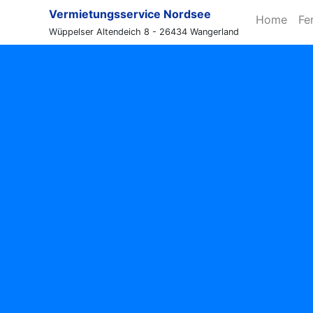
Vermietungsservice Nordsee
Home
Fe
Wüppelser Altendeich 8 - 26434 Wangerland
 Plate 20
I