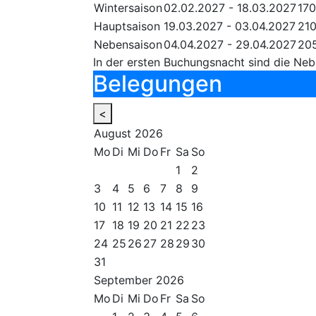
Wintersaison
02.02.2027 - 18.03.2027
17
Hauptsaison
19.03.2027 - 03.04.2027
21
Nebensaison
04.04.2027 - 29.04.2027
20
In der ersten Buchungsnacht sind die Neb
Belegungen
<
August
2026
Mo
Di
Mi
Do
Fr
Sa
So
1
2
3
4
5
6
7
8
9
10
11
12
13
14
15
16
17
18
19
20
21
22
23
24
25
26
27
28
29
30
31
September
2026
Mo
Di
Mi
Do
Fr
Sa
So