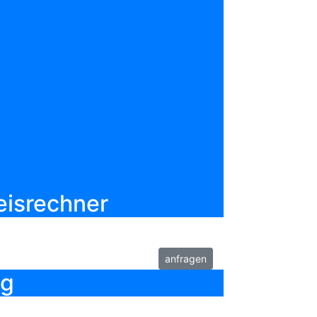
jekt bewerten
merken
ab
60,00€
pro Nacht
zzgl. 110,00€ Nebenkosten
bis 5 Personen
75,00 m²
eisrechner
anfragen
ng