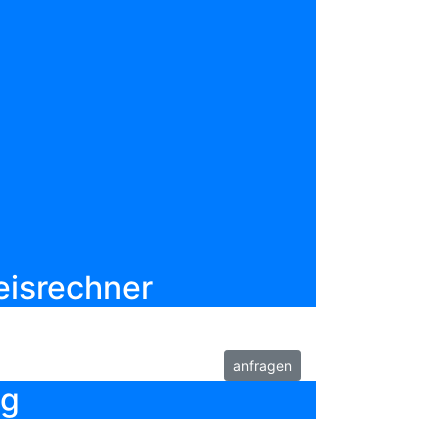
jekt bewerten
merken
ab
65,00€
pro Nacht
zzgl. 95,00€ Nebenkosten
bis 4 Personen
55,00 m²
eisrechner
anfragen
ng