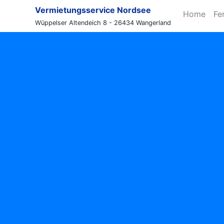
Vermietungsservice Nordsee
Home
Fe
Wüppelser Altendeich 8 - 26434 Wangerland
Inselstr. 7 Schillig
I