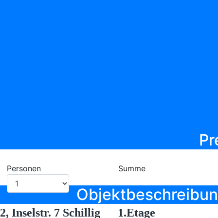
Ob
Pr
Personen
Summe
Objektbeschreibu
, Inselstr. 7 Schillig 1.Etage