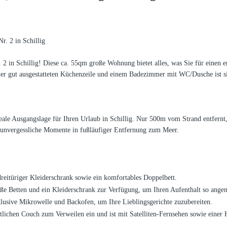
. 2 in Schillig
 in Schillig! Diese ca. 55qm große Wohnung bietet alles, was Sie für einen e
 gut ausgestatteten Küchenzeile und einem Badezimmer mit WC/Dusche ist sie
deale Ausgangslage für Ihren Urlaub in Schillig. Nur 500m vom Strand entfernt
e unvergessliche Momente in fußläufiger Entfernung zum Meer.
reitüriger Kleiderschrank sowie ein komfortables Doppelbett.
ße Betten und ein Kleiderschrank zur Verfügung, um Ihren Aufenthalt so ange
inklusive Mikrowelle und Backofen, um Ihre Lieblingsgerichte zuzubereiten.
ichen Couch zum Verweilen ein und ist mit Satelliten-Fernsehen sowie einer H