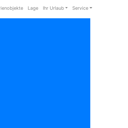
rienobjekte
Lage
Ihr Urlaub
Service
zurück
hr Ansprechpartner:
Vermietungsservice Nordsee
04425 - 338 oder 1210
info@wangerlandvermietung.de
0 Sterne von 5 bei 0 Bewertungen