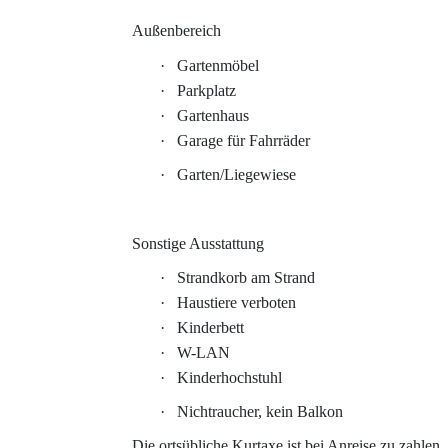
Außenbereich
·
Gartenmöbel
·
Parkplatz
·
Gartenhaus
·
Garage für Fahrräder
·
Garten/Liegewiese
Sonstige Ausstattung
·
Strandkorb am Strand
·
Haustiere verboten
·
Kinderbett
·
W-LAN
·
Kinderhochstuhl
·
Nichtraucher, kein Balkon
Die ortsübliche Kurtaxe ist bei Anreise zu zahlen